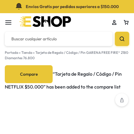
Envíos Gratis por pedidos superiores a $150.000
Portada
»
Tienda
»
Tarjeta de Regalo / Código / Pin GARENA FREE FIRE® 2180
Diamantes 76.800
Su bolsa está vacía
“Tarjeta de Regalo / Código / Pin
Compare
NETFLIX $50.000” has been added to the compare list
¡No te pierdas las grandes ofertas! Comienza a
comprar o Inicia sesión para ver los productos
agregados.
Tienda de novedades