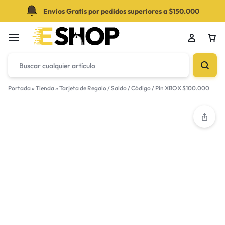
Envíos Gratis por pedidos superiores a $150.000
Portada
»
Tienda
»
Tarjeta de Regalo / Saldo / Código / Pin XBOX $100.000
Su bolsa está vacía
¡No te pierdas las grandes ofertas! Comienza a
comprar o Inicia sesión para ver los productos
agregados.
Tienda de novedades