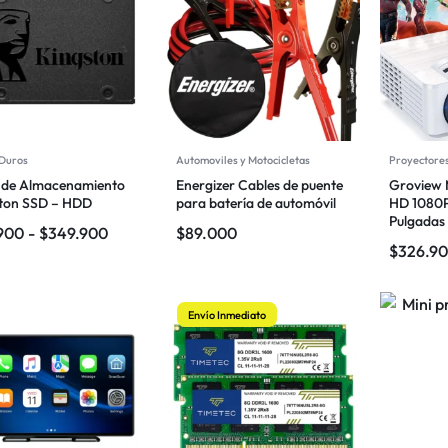
 Duros
Automoviles y Motocicletas
Proyectores
 de Almacenamiento
Energizer Cables de puente
Groview M
ton SSD – HDD
para batería de automóvil
HD 1080P
Pulgadas
900
-
$
349.900
$
89.000
$
326.9
Envío Inmediato