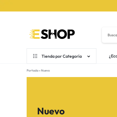
ESHOP
MÁS
¿Eco
Tienda por Categoría
QUE
Electronicos
Portada
»
Nuevo
COMPRAS,
Tarjetas de Regalo
UNA
Automóviles y Motocicletas
EXPERIENCIA.
Nuevo