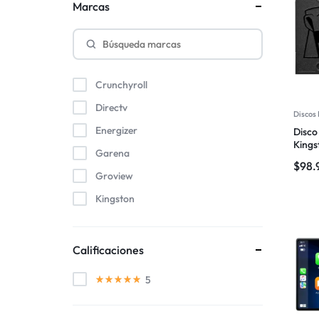
Marcas
Crunchyroll
Directv
Discos
Energizer
Disco
Kings
Garena
$
98.
Groview
Kingston
Microsoft
Netflix
Calificaciones
ONN
5
Paramount
PlayStation