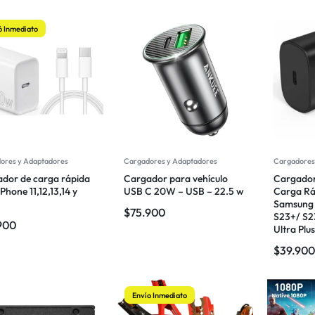
ó Inmediato
ores y Adaptadores
Cargadores y Adaptadores
Cargadores
dor de carga rápida
Cargador para vehículo
Cargador
Phone 11,12,13,14 y
USB C 20W – USB – 22.5 w
Carga Rá
Samsung 
$
75.900
S23+/ S2
900
Ultra Plu
$
39.900
Envío Inmediato