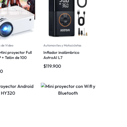
 de Video
Automoviles y Motocicletas
ini proyector Full
Inflador inalámbrico
 + Telón de 100
AstroAI L7
$
119.900
00