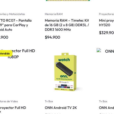
viles y Motocicletas
Memoria RAM
Proyectores
TO RC07 – Pantalla
Memoria RAM – Timetec Kit
Mini proy
l 9” para CarPlay y
de 16 GB (2 x 8 GB) DDR3L /
HY320
id Auto
DDR3 1600 MHz
$
329.9
.900
$
94.900
Vendido
tores de Video
Tv Box
Tv Box
proyector Full HD
ONN Android TV 2K
ONN Andr
P