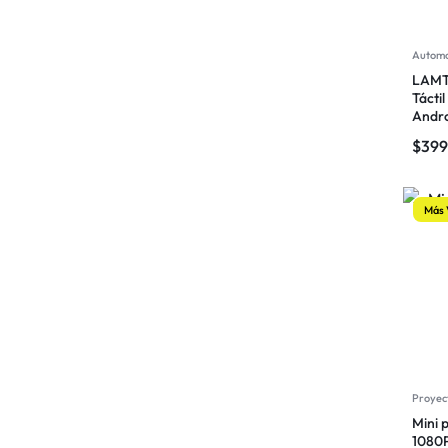
Roku
Spotify
Automo
LAMT
Timetec
Tácti
Andro
VISSPL
$
399
Xiaomi
Más 
Proyec
Mini 
1080