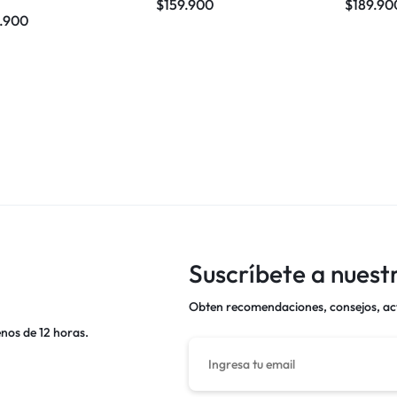
$
159.900
$
189.90
.900
Suscríbete a nuest
Obten recomendaciones, consejos, act
nos de 12 horas.