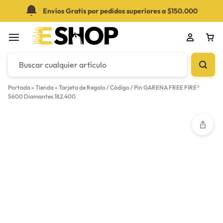
Envíos Gratis por pedidos superiores a $150.000
Portada
»
Tienda
»
Tarjeta de Regalo / Código / Pin GARENA FREE FIRE®
5600 Diamantes 182.400
Su bolsa está vacía
¡No te pierdas las grandes ofertas! Comienza a
comprar o Inicia sesión para ver los productos
agregados.
Tienda de novedades