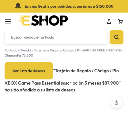
Envíos Gratis por pedidos superiores a $150.000
Portada
»
Tienda
»
Tarjeta de Regalo / Código / Pin GARENA FREE FIRE® 2180
Diamantes 76.800
Su bolsa está vacía
“Tarjeta de Regalo / Código / Pin
Ver lista de deseos
XBOX Game Pass Essential suscripción 3 meses $87.900”
¡No te pierdas las grandes ofertas! Comienza a
ha sido añadido a su lista de deseos
comprar o Inicia sesión para ver los productos
agregados.
Tienda de novedades