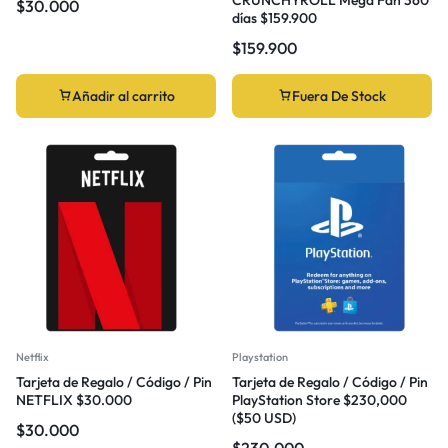
$
30.000
días $159.900
$
159.900
Añadir al carrito
Fuera De Stock
Netflix
Playstation
Tarjeta de Regalo / Código / Pin
Tarjeta de Regalo / Código / Pin
NETFLIX $30.000
PlayStation Store $230,000
($50 USD)
$
30.000
$
230.000