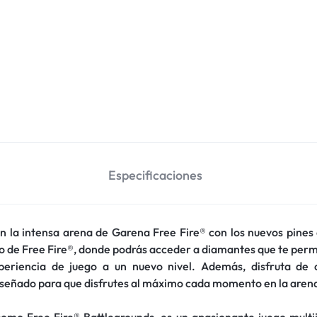
Especificaciones
en la intensa arena de Garena Free Fire® con los nuevos pines
de Free Fire®, donde podrás acceder a diamantes que te permit
periencia de juego a un nuevo nivel. Además, disfruta de c
iseñado para que disfrutes al máximo cada momento en la aren
omo Free Fire® Battlegrounds, es un apasionante juego multij