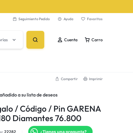
Seguimiento Pedido
Ayuda
Favoritos
orías
Cuenta
Carro
Compartir
Imprimir
Iniciar Sesión
Su bolsa está vacía
añadido a su lista de deseos
Crear Cuenta
galo / Código / Pin GARENA
¡No te pierdas las grandes ofertas! Comienza a
Favoritos
180 Diamantes 76.800
comprar o Inicia sesión para ver los productos
agregados.
u:
22282
¿Tienes una pregunta?