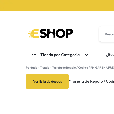
ESHOP
MÁS
¿Eco
Tienda por Categoría
QUE
Portada
»
Tienda
Electronicos
»
Tarjeta de Regalo / Código / Pin GARENA FR
COMPRAS,
Tarjetas de Regalo
“Tarjeta de Regalo / Códi
Ver lista de deseos
UNA
Automóviles y Motocicletas
EXPERIENCIA.