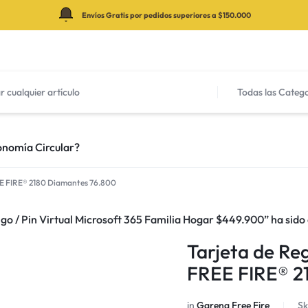
Envíos Gratis por pedidos superiores a $150.000
Todas las Categ
nomía Circular?
EE FIRE® 2180 Diamantes 76.800
go / Pin Virtual Microsoft 365 Familia Hogar $449.900” ha sido 
Tarjeta de Re
FREE FIRE® 2
in
Garena Free Fire
Sk