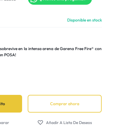
Seguimiento Pedido
Tienda de novedades
Centro de Ayuda
Disponible en stock
Iniciar Sesión
 sobrevive en la intensa arena de Garena Free Fire® con
 en POSA!
ito
Comprar ahora